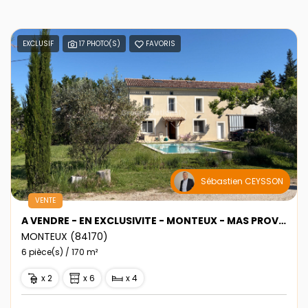
EXCLUSIF
17 PHOTO(S)
FAVORIS
Sébastien CEYSSON
VENTE
A VENDRE - EN EXCLUSIVITE - MONTEUX - MAS PROVENCAL
MONTEUX (84170)
6 pièce(s) / 170 m²
x 2
x 6
x 4