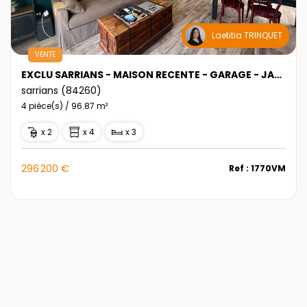
Laetitia TRINQUET
VENTE
EXCLU SARRIANS - MAISON RECENTE - GARAGE - JARDIN
sarrians (84260)
4 pièce(s) / 96.87 m²
x 2
x 4
x 3
296 200 €
Ref : 1770VM