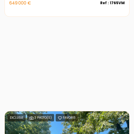
649 000 €
Ref : 1765VM
EXCLUSIF
3 PHOTO(S)
FAVORIS