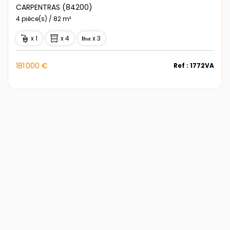
CARPENTRAS (84200)
4 pièce(s) / 82 m²
x 1
x 4
x 3
181 000 €
Ref : 1772VA