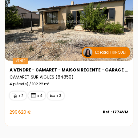
Laetitia TRINQUET
VENTE
A VENDRE - CAMARET - MAISON RECENTE - GARAGE - JARDIN
CAMARET SUR AIGUES (84850)
4 pièce(s) / 102.22 m²
x 2
x 4
x 3
299 620 €
Ref : 1774VM