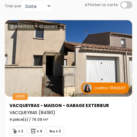
Afficher la carte
Trier par
8 PHOTO(S)
FAVORIS
Laetitia TRINQUET
VENTE
VACQUEYRAS - MAISON - GARAGE EXTERIEUR
VACQUEYRAS (84190)
4 pièce(s) / 76.09 m²
x 2
x 4
x 3