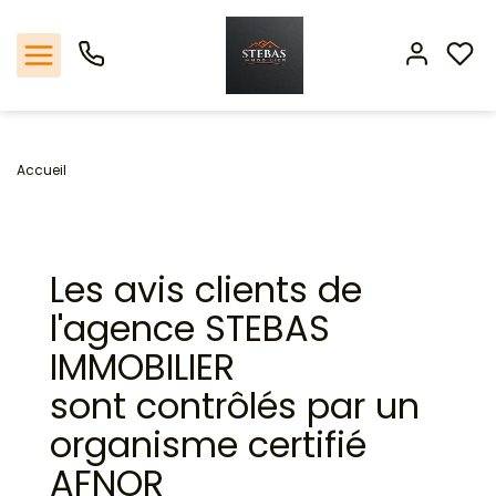
Nos offres
Accueil
L'agence
Les avis clients de
Biens vendus
l'agence STEBAS
Espace client
IMMOBILIER
sont contrôlés par un
Estimation
organisme certifié
Avis clients
AFNOR