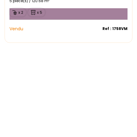
5 pièce(s) / 120.68 m²
x 2
x 5
Vendu
Ref : 1758VM