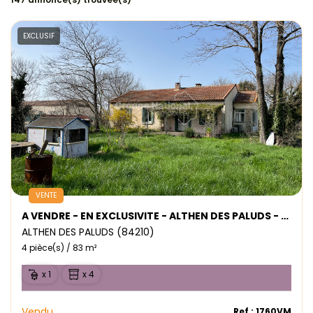
EXCLUSIF
VENTE
A VENDRE - EN EXCLUSIVITE - ALTHEN DES PALUDS - MAISON TYPE 4
ALTHEN DES PALUDS (84210)
4 pièce(s) / 83 m²
x 1
x 4
Vendu
Ref : 1760VM