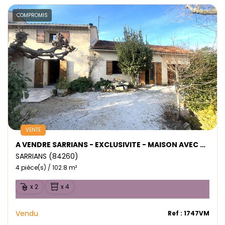
COMPROMIS
VENTE
A VENDRE SARRIANS - EXCLUSIVITE - MAISON AVEC JARDIN , ANNEXES ET GARAGE
SARRIANS (84260)
4 pièce(s) / 102.8 m²
x 2
x 4
Vendu
Ref : 1747VM