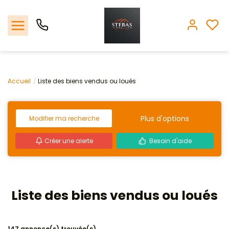
Nos offres
Accueil
Liste des biens vendus ou loués
L'agence
Plus d'options
Modifier ma recherche
Biens vendus
Créer une alerte
Besoin d'aide
Espace client
Estimation
Liste des biens vendus ou loués
Avis clients
147 annonce(s) trouvée(s)