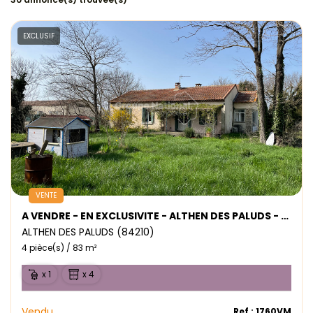
EXCLUSIF
VENTE
A VENDRE - EN EXCLUSIVITE - ALTHEN DES PALUDS - MAISON TYPE 4
ALTHEN DES PALUDS (84210)
4 pièce(s) / 83 m²
x 1
x 4
Vendu
Ref : 1760VM