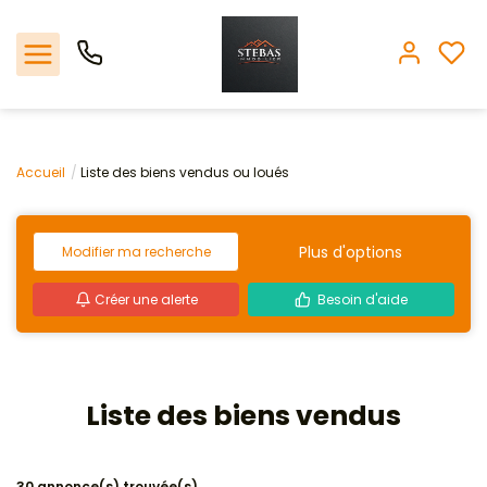
Nos offres
Accueil
Liste des biens vendus ou loués
L'agence
Plus d'options
Modifier ma recherche
Biens vendus
Créer une alerte
Besoin d'aide
Espace client
Estimation
Liste des biens vendus
Avis clients
30 annonce(s) trouvée(s)