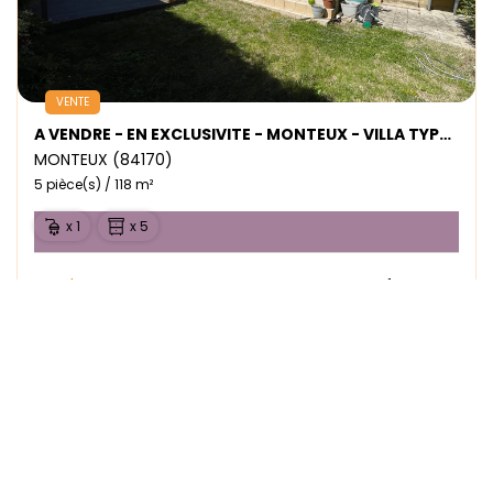
VENTE
A VENDRE - EN EXCLUSIVITE - MONTEUX - VILLA TYPE 5 - PISCINE ET JARDIN
MONTEUX (84170)
5 pièce(s) / 118 m²
x 1
x 5
Vendu
Ref : 1743VM