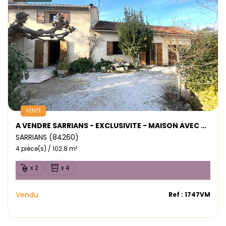
VENTE
A VENDRE SARRIANS - EXCLUSIVITE - MAISON AVEC JARDIN , ANNEXES ET GARAGE
SARRIANS (84260)
4 pièce(s) / 102.8 m²
x 2
x 4
Vendu
Ref : 1747VM