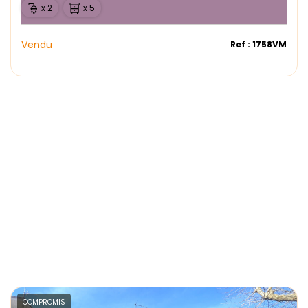
x 2
x 5
Vendu
Ref : 1758VM
COMPROMIS