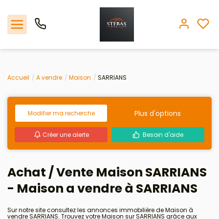
Nos offres
Accueil
A vendre
Maison
SARRIANS
L'agence
Plus d'options
Modifier ma recherche
Biens vendus
Créer une alerte
Besoin d'aide
Espace client
Achat / Vente Maison SARRIANS
Estimation
- Maison a vendre à SARRIANS
Avis clients
Sur notre site consultez les annonces immobilière de Maison à
vendre SARRIANS. Trouvez votre Maison sur SARRIANS grâce aux