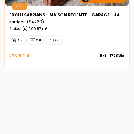
VENTE
EXCLU SARRIANS - MAISON RECENTE - GARAGE - JARDIN
sarrians (84260)
4 pièce(s) / 96.87 m²
x 2
x 4
x 3
296 200 €
Ref : 1770VM