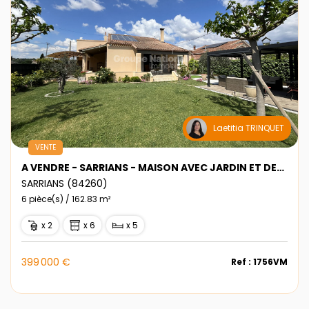
Laetitia TRINQUET
VENTE
A VENDRE - SARRIANS - MAISON AVEC JARDIN ET DEPENDANCES
SARRIANS (84260)
6 pièce(s) / 162.83 m²
x 2
x 6
x 5
399 000 €
Ref : 1756VM