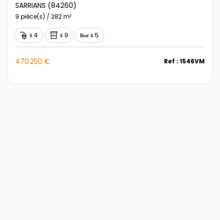
SARRIANS (84260)
9 pièce(s) / 282 m²
x 4
x 9
x 5
470 250 €
Ref : 1546VM