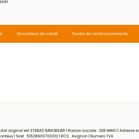
ecin
nt
Simulateur de crédit
Durée de remboursements
at original est STEBAS IMMOBILIER | Raison sociale : SEB IMMO | Adresse s
teux | Siret : 51528900700012 | RCS : Avignon | Numero TVA