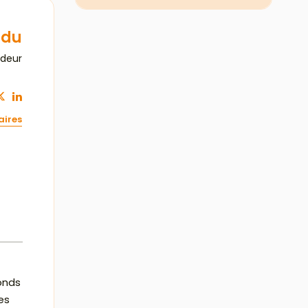
ndu
ndeur
aires
onds
es