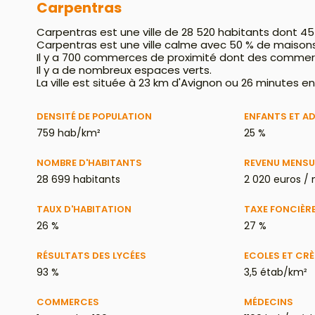
Carpentras
Carpentras est une ville de 28 520 habitants dont 45
Carpentras est une ville calme avec 50 % de maison
Il y a 700 commerces de proximité dont des commer
Il y a de nombreux espaces verts.
La ville est située à 23 km d'Avignon ou 26 minutes en
DENSITÉ DE POPULATION
ENFANTS ET A
759 hab/km²
25 %
NOMBRE D'HABITANTS
REVENU MENSU
28 699 habitants
2 020 euros /
TAUX D'HABITATION
TAXE FONCIÈR
26 %
27 %
RÉSULTATS DES LYCÉES
ECOLES ET CR
93 %
3,5 étab/km²
COMMERCES
MÉDECINS