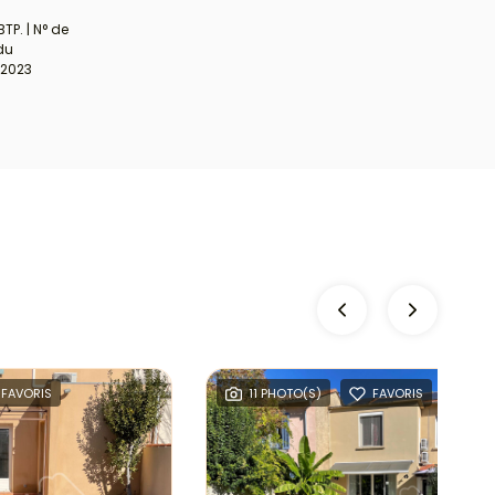
TP. | N° de
 du
/2023
FAVORIS
11 PHOTO(S)
FAVORIS