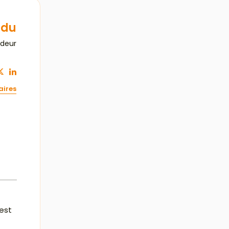
ndu
ndeur
aires
est