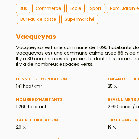
Bus
Commerce
Ecole
Sport
Parc, Jardin 
Bureau de poste
Supermarché
Vacqueyras
Vacqueyras est une commune de 1 090 habitants dont
Vacqueyras est une commune calme avec 86 % de m
Il y a 30 commerces de proximité dont des commerce
Il y a de nombreux espaces verts.
DENSITÉ DE POPULATION
ENFANTS ET A
141 hab/km²
25 %
NOMBRE D'HABITANTS
REVENU MENSU
1 260 habitants
2 610 euros / 
TAUX D'HABITATION
TAXE FONCIÈR
20 %
19 %