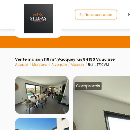
Nous contacter
Vente maison 116 m², Vacqueyras 84190 Vaucluse
Accueil
Maisons
A vendre
Maison
Ref. : 1710VM
Compromis