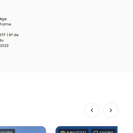
iège
 Forme
TP. | N° de
 du
/2023
FAVORIS
8 PHOTO(S)
FAVORIS