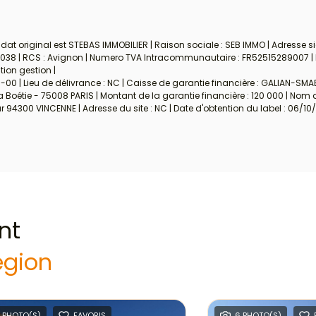
at original est STEBAS IMMOBILIER | Raison sociale : SEB IMMO | Adresse s
700038 | RCS : Avignon | Numero TVA Intracommunautaire : FR52515289007 |
tion gestion |
-00 | Lieu de délivrance : NC | Caisse de garantie financière : GALIAN-SMAB
a Boétie - 75008 PARIS | Montant de la garantie financière : 120 000 | Nom
94300 VINCENNE | Adresse du site : NC | Date d'obtention du label : 06/10
nt
égion
 PHOTO(S)
FAVORIS
6 PHOTO(S)