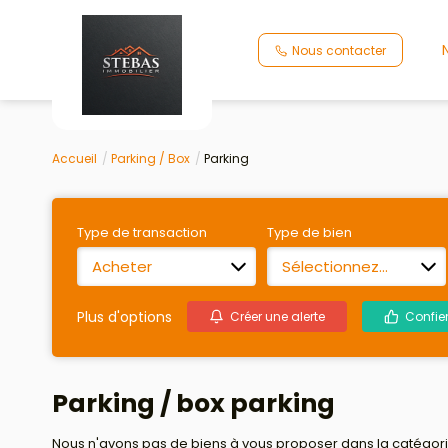
Nous contacter
Accueil
Parking / Box
Parking
Type de transaction
Type de bien
Acheter
Sélectionnez...
Plus d'options
Créer une alerte
Confie
Parking / box parking
Nous n'avons pas de biens à vous proposer dans la catégorie 