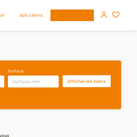
ion
Avis clients
Espace client
Surface
vous :