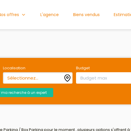
Nos offres
L'agence
Biens vendus
Estimat
Localisation
Budget
Sélectionnez...
r ma recherche à un expert
Parking / Box Parking pour le moment , plusieurs options s'offrent à 