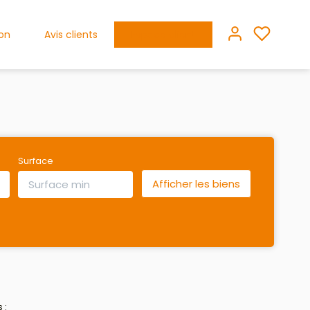
ion
Avis clients
Espace client
Surface
 :