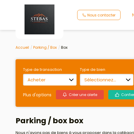
Nous contacter
Accueil
Parking / Box
Box
Type de transaction
Type de bien
Acheter
Sélectionnez...
Plus d'options
Créer une alerte
Confie
Parking / box box
Nous n'avons pas de biens à vous proposer dans la catégorie 