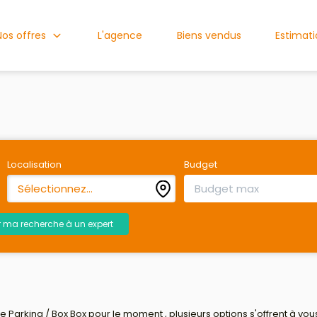
Nos offres
L'agence
Biens vendus
Estimat
Localisation
Budget
Sélectionnez...
r ma recherche à un expert
Parking / Box Box pour le moment , plusieurs options s'offrent à vous