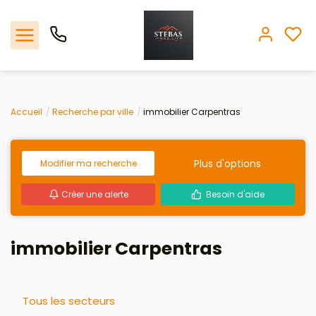
Nos offres
Accueil
Recherche par ville
immobilier Carpentras
L'agence
Plus d'options
Modifier ma recherche
Biens vendus
Créer une alerte
Besoin d'aide
Espace client
immobilier Carpentras
Estimation
Avis clients
Tous les secteurs