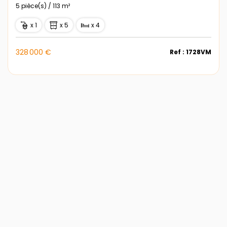
5 pièce(s) / 113 m²
x 1
x 5
x 4
328 000 €
Ref : 1728VM