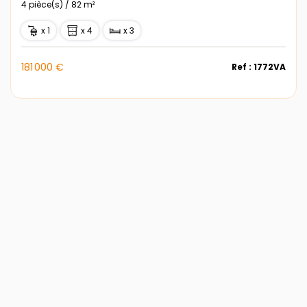
4 pièce(s) / 82 m²
x 1
x 4
x 3
181 000 €
Ref : 1772VA