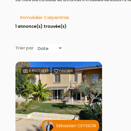
Immobilier Carpentras
1 annonce(s) trouvée(s)
Trier par
11 PHOTO(S)
FAVORIS
Sébastien CEYSSON