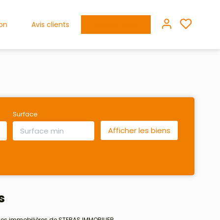
ion
Avis clients
Espace client
Surface
s
ces immobilières de STEBAS IMMOBILIER.