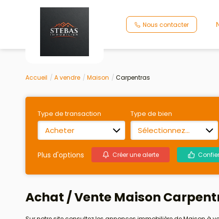
Nous contacter
Accueil
A vendre
Maison
Carpentras
Type de transaction
Type de bien
Acheter
Sélectionnez...
Plus d'options
Créer une alerte
Confie
Achat / Vente Maison Carpent
Sur notre site consultez les annonces immobilière de Maison à 