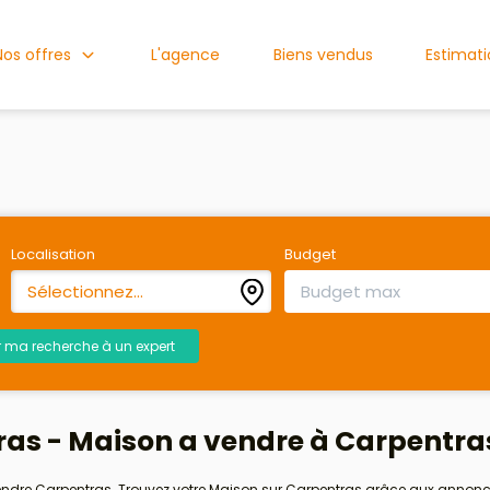
Nos offres
L'agence
Biens vendus
Estimat
Localisation
Budget
Sélectionnez...
r ma recherche à un expert
ras - Maison a vendre à Carpentra
vendre Carpentras. Trouvez votre Maison sur Carpentras grâce aux annon