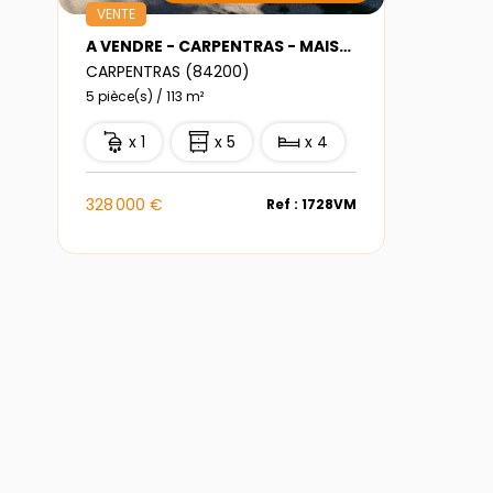
VENTE
A VENDRE - CARPENTRAS - MAISON T5
CARPENTRAS (84200)
5 pièce(s) / 113 m²
x 1
x 5
x 4
328 000 €
Ref : 1728VM