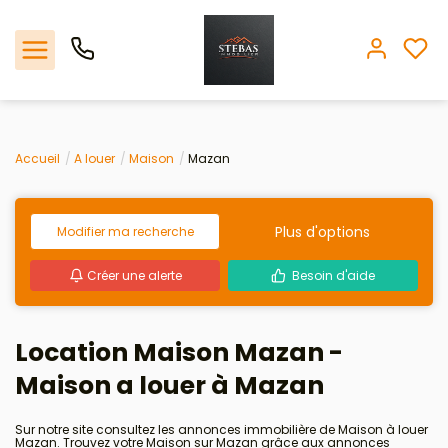
Nos offres
Accueil
A louer
Maison
Mazan
L'agence
Plus d'options
Modifier ma recherche
Biens vendus
Créer une alerte
Besoin d'aide
Espace client
Location Maison Mazan -
Estimation
Maison a louer à Mazan
Avis clients
Sur notre site consultez les annonces immobilière de Maison à louer
Mazan. Trouvez votre Maison sur Mazan grâce aux annonces