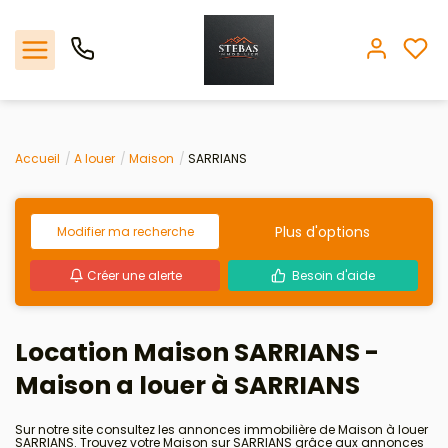
Nos offres
Accueil
A louer
Maison
SARRIANS
L'agence
Plus d'options
Modifier ma recherche
Biens vendus
Créer une alerte
Besoin d'aide
Espace client
Location Maison SARRIANS -
Estimation
Maison a louer à SARRIANS
Avis clients
Sur notre site consultez les annonces immobilière de Maison à louer
SARRIANS. Trouvez votre Maison sur SARRIANS grâce aux annonces