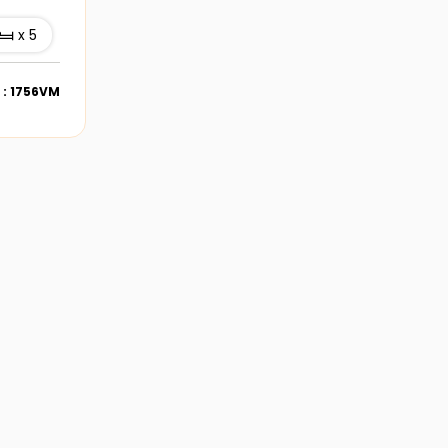
x 5
 : 1756VM