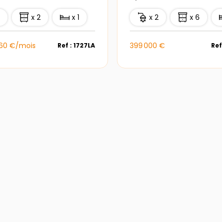
1
x 2
x 1
x 2
x 6
460 €/mois
399 000 €
Ref : 1727LA
Ref