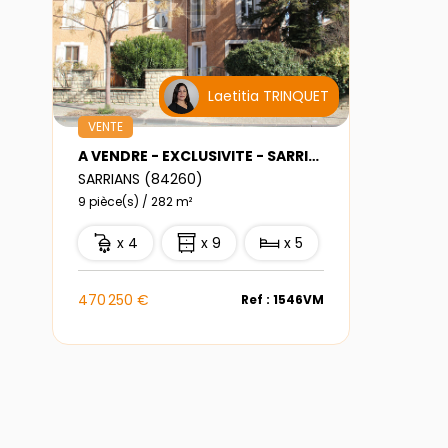
Laetitia TRINQUET
VENTE
A VENDRE - EXCLUSIVITE - SARRIANS - ENSEMBLE IMMOBILIER AVEC HANGAR
SARRIANS (84260)
9 pièce(s) / 282 m²
x 4
x 9
x 5
470 250 €
Ref : 1546VM