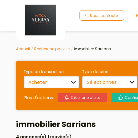
Nous contacter
Accueil
Recherche par ville
immobilier Sarrians
Type de transaction
Type de bien
Acheter
Sélectionnez...
Plus d'options
Créer une alerte
Confie
immobilier Sarrians
4 annonce(s) trouvée(s)