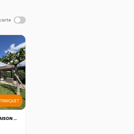
 carte
a TRINQUET
A VENDRE - SARRIANS - MAISON AVEC JARDIN ET DEPENDANCES