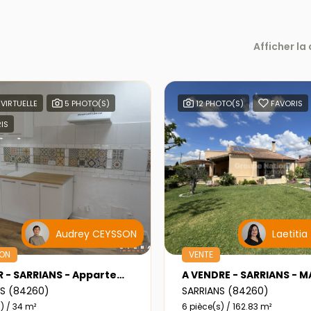
Afficher la
 VIRTUELLE
5 PHOTO(S)
12 PHOTO(S)
FAVORIS
IS
Audrey CEYSSON
Laetiti
ION
VENTE
A LOUER - SARRIANS - Appartement T2
NS (84260)
SARRIANS (84260)
) / 34 m²
6 pièce(s) / 162.83 m²