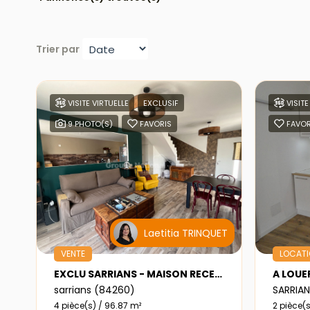
Trier par
VISITE VIRTUELLE
EXCLUSIF
VISITE
9 PHOTO(S)
FAVORIS
FAVOR
Laetitia TRINQUET
VENTE
LOCAT
EXCLU SARRIANS - MAISON RECENTE - GARAGE - JARDIN
sarrians (84260)
SARRIA
4 pièce(s) / 96.87 m²
2 pièce(s