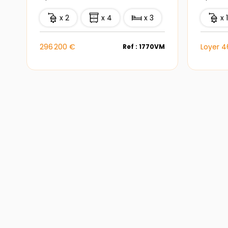
x 2
x 4
x 3
x 
296 200 €
Loyer 
Ref : 1770VM