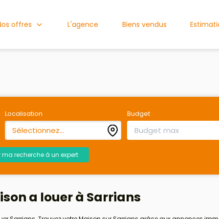
Nos offres
L'agence
Biens vendus
Estimat
Localisation
Budget
Sélectionnez...
r ma recherche à un expert
son a louer à Sarrians
ouer Sarrians. Trouvez votre Maison sur Sarrians grâce aux annonces immo