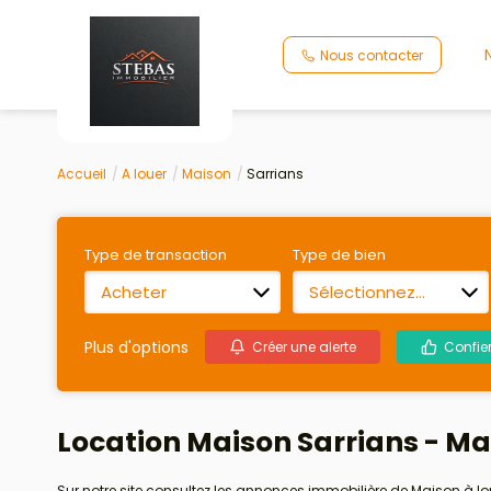
Nous contacter
Accueil
A louer
Maison
Sarrians
Type de transaction
Type de bien
Acheter
Sélectionnez...
Plus d'options
Créer une alerte
Confie
Location Maison Sarrians - Mai
Sur notre site consultez les annonces immobilière de Maison à l